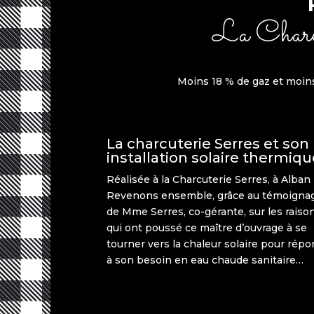
La Charcut
M
o
i
ns
18
%
de g
az
e
t
m
oi
n
La charcuterie Serres et son
installation solaire thermiqu
Réalisée à la Charcuterie Serres, à Alban (
Revenons ensemble, grâce au témoigna
de Mme Serres, co-gérante, sur les raiso
qui ont poussé ce maître d’ouvrage à se
tourner vers la chaleur solaire pour rép
à son besoin en eau chaude sanitaire…