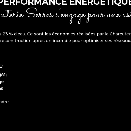
PERFORMANCE ÉNERGÉTIQU
erie Serres s’engage pour une usi
s 23
%
d
‘eau
.
Ce s
o
nt les é
c
o
n
omie
s
ré
a
lis
é
es
p
a
r
la Ch
a
rcu
ter
r
e
co
n
s
t
ruct
i
o
n après
u
n
inc
e
n
d
i
e
p
o
u
r o
pt
i
m
i
ser ses ré
s
ea
ux.
e
81).
ge
ns
ondre