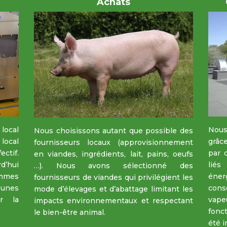
Achats
 local
Nous
Nous choisissons autant que possible des
local
grâce
fournisseurs locaux (approvisionnement
tif.
par d
en viandes, ingrédients, lait, pains, oeufs
d’hui
liés
…). Nous avons sélectionné des
emmes
éne
fournisseurs de viandes qui privilégient les
eunes
cons
mode d’élevages et d’abattage limitant les
r la
vape
impacts environnementaux et respectant
fonct
le bien-être animal.
été i