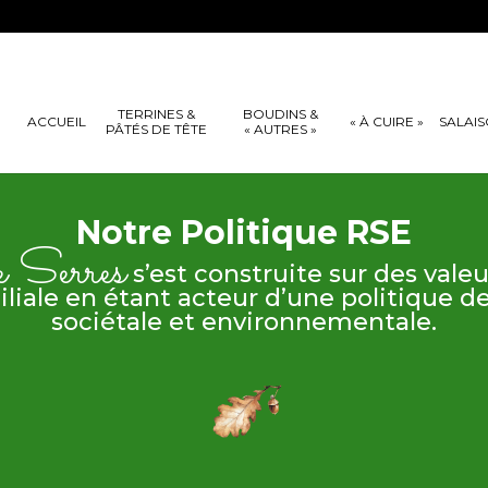
TERRINES &
BOUDINS &
ACCUEIL
« À CUIRE »
SALAI
PÂTÉS DE TÊTE
« AUTRES »
Notre Politique RSE
e Serres
s’est construite sur des valeu
liale en étant acteur d’une politique d
sociétale et environnementale.