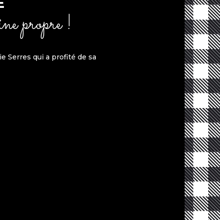
E
ne propre !
i
e Serres
q
u
i
a pro
fité
de
sa