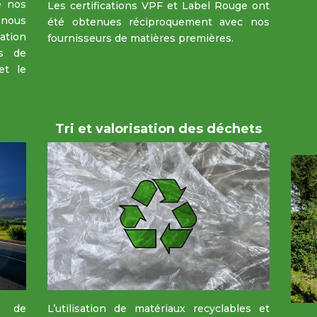
e nos
Les certifications VPF et Label Rouge ont
nous
été obtenues réciproquement avec nos
ation
fournisseurs de matières premières.
ts de
et le
Tri et valorisation des déchets
s de
L’utilisation de matériaux recyclables et