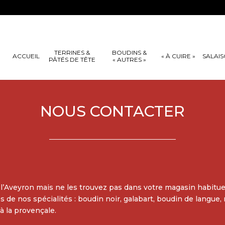
TERRINES &
BOUDINS &
ACCUEIL
« À CUIRE »
SALAI
PÂTÉS DE TÊTE
« AUTRES »
NOUS CONTACTER
l’Aveyron mais ne les trouvez pas dans votre magasin habitue
de nos spécialités : boudin noir, galabart, boudin de langue, 
à la provençale.