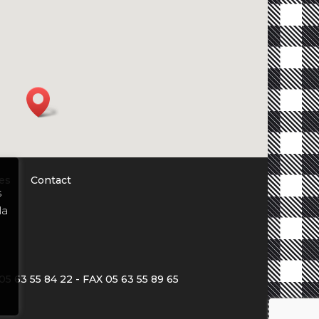
es
Contact
s
la
3 55 84 22 - FAX 05 63 55 89 65