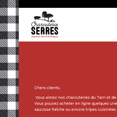
Chers clients,
Vous aimez nos charcuteries du Tarn et de 
Vous pouvez acheter en ligne quelques unes 
saucisse fraîche ou encore tripes cuisinées 