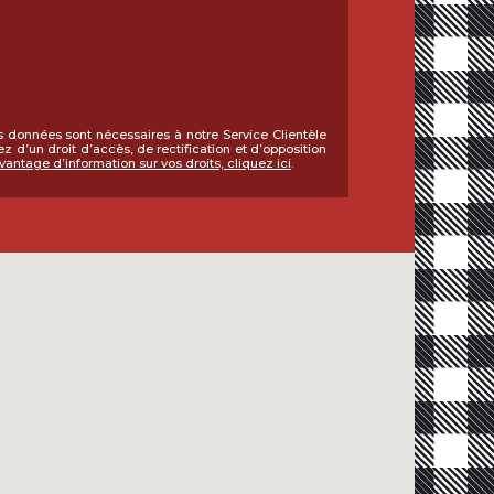
 données sont nécessaires à notre Service Clientèle
z d’un droit d’accès, de rectification et d’opposition
antage d’information sur vos droits, cliquez ici
.