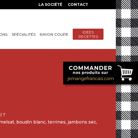
LA SOCIÉTÉ
CONTACT
IDÉES
SONS
SPÉCIALITÉS
RAYON COUPE
RECETTES
l ?
melsat, boudin blanc, terrines, jambons sec,